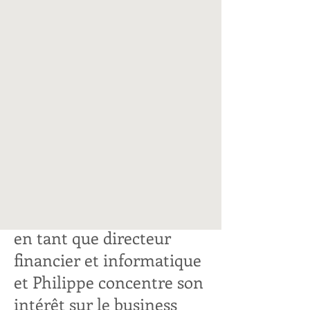
un savoir-faire différent
mais toujours avec une
vision centrée sur le
client et le service sur
mesure.
Guillaume s’éclate dans
les chiffres,
l’informatique et le
management de projets
en tant que directeur
financier et informatique
et Philippe concentre son
intérêt sur le business