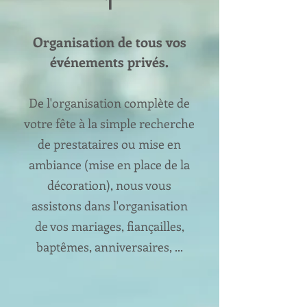
1
Organisation de tous vos
événements privés.
De l'organisation complète de
votre fête à la simple recherche
de prestataires ou mise en
ambiance (mise en place de la
décoration), nous vous
assistons dans l'organisation
de vo
s mariages, fiançailles,
baptêmes, anniversaire
s, ...