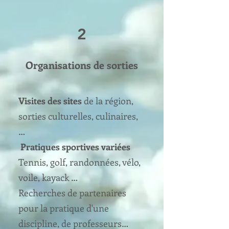
2
Organisations de sorties
Visites des sites
de la région,
sorties culturelles, culinaires,
…
Pratiques sportives variées
Tennis, golf, randonnées, vélo,
voile, kayack …
Recherches de partenaires
pour la pratique d'une
discipline, de professeurs…