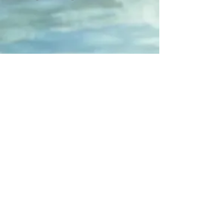
3
Services sur votre lieux
de résidence
Massages et soins à domicile
kiné, yoga, méditation, …
Organisation d'activités pour
enfants, baby sitting…